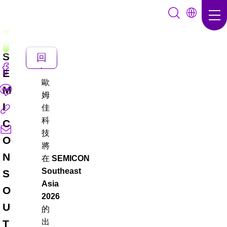
S
回
上
E
歐
頁
M
姆
I
佳
科
C
技
O
將
N
在
SEMICON
Southeast
S
Asia
O
2026
U
的
出
T