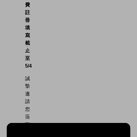
費
註
冊
填
寫
截
止
至
5/4
誠
摯
邀
請
您
蒞
臨
參