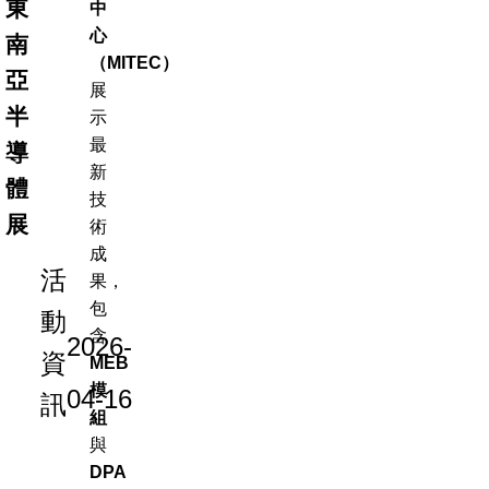
東
中
心
南
（MITEC）
亞
展
半
示
最
導
新
體
技
展
術
成
活
果，
包
動
含
2026-
資
MEB
模
04-16
訊
組
與
DPA