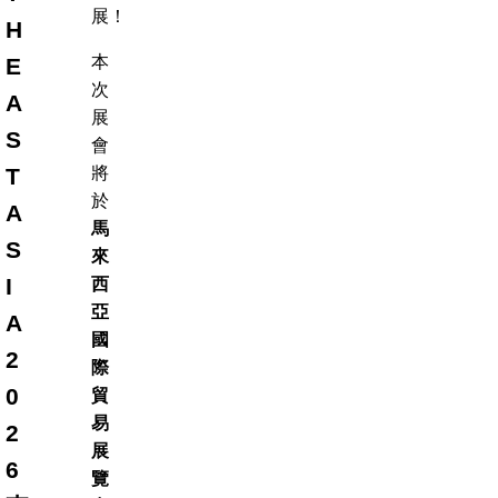
展！
H
本
E
次
A
展
S
會
T
將
於
A
馬
S
來
I
西
亞
A
國
2
際
0
貿
易
2
展
6
覽