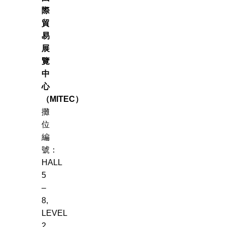
際
貿
易
展
覽
中
心
（MITEC）
攤
位
編
號：
HALL
5
–
8,
LEVEL
2