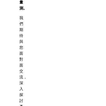
量
測。
我
們
期
待
與
您
面
對
面
交
流，
深
入
探
討