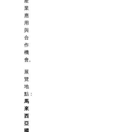
產
業
應
用
與
合
作
機
會。
展
覽
地
點：
馬
來
西
亞
國