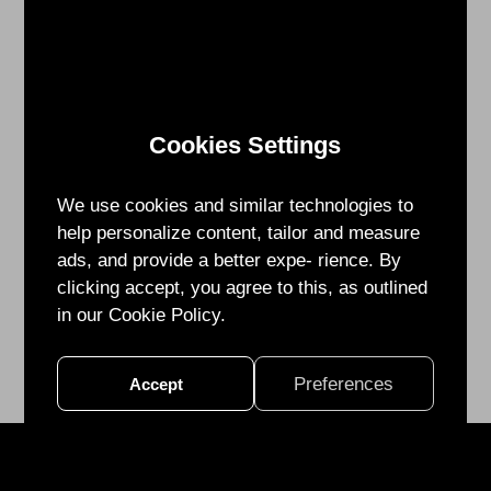
觀，
期
待
在
現
Cookies Settings
場
與
您
We use cookies and similar technologies to
相
help personalize content, tailor and measure
見！
ads, and provide a better expe- rience. By
clicking accept, you agree to this, as outlined
in our Cookie Policy.
Preferences
Accept
28F.-1, No. 99, Sec. 1, Xintai 5th Rd., Xizhi Dist., New Taipei City 22175,
Taiwan (R.O.C.)